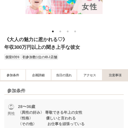
1
2
3
4
《大人の魅力に惹かれる♡》
年収300万円以上の聞き上手な彼女
個室8対8
初参加数1位のIBJ店舗
参加条件
企画詳細
当日の流れ
アクセス
注意事項
参加条件
28〜36歳
〈異性の好み〉 尊敬できる年上の女性
男性
〈性格〉 優しいと言われる
〈その他〉 お仕事を頑張っている