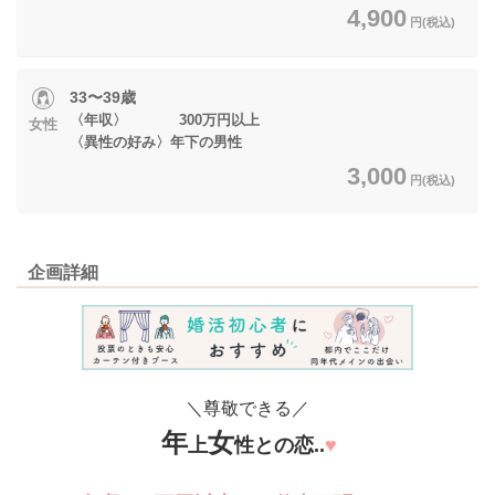
4,900
円(税込)
33〜39歳
〈年収〉 300万円以上
女性
〈異性の好み〉年下の男性
3,000
円(税込)
企画詳細
＼尊敬できる／
年
女
上
性との恋..
♥