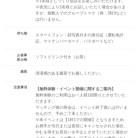
※1名様とじっくり会話をお楽しみいただけます。
※状況により2名様とお話しいただく場合がありま
すが、複数人でのグループトーク（例：3対3など）
は行いません。
持ち物
スマートフォン・顔写真付きの身分証（運転免許
証、マイナンバーカード、パスポートなど）
お食事
ソフトドリンク付き（お茶）
飲み物
服装
清潔感のある服装でお越しください。
注意事項
【無料体験・イベント開催に関するご案内】
無料体験のご利用はお一人様1回限りとさせていた
だきます。
マッチング後の再会は、イベント終了後には行いま
せんので、予めご了承ください。
※本イベントは【1対1での開催】となりますため、
お相手が当日または直前にキャンセルされた場合、
やむを得ずお見合いを中止とさせていただく場合が