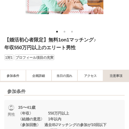
1
2
3
【婚活初心者限定】無料1on1マッチング♪
年収550万円以上のエリート男性
1対1
プロフィール項目の充実
参加条件
企画詳細
当日の流れ
アクセス
注意事項
参加条件
35〜41歳
〈年収〉 550万円以上
男性
〈結婚の意思〉 1年以内
〈参加回数〉 過去IBJマッチングの参加が10回以下