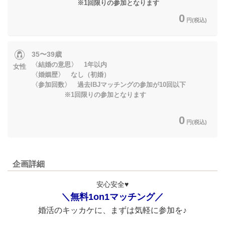
※1回限りの参加となります
0
円(税込)
35〜39歳
〈結婚の意思〉 1年以内
女性
〈婚姻歴〉 なし（初婚）
〈参加回数〉 過去IBJマッチングの参加が10回以下
※1回限りの参加となります
0
円(税込)
企画詳細
安心安全♥
＼無料1on1マッチング／
婚活のキッカケに、まずは気軽に参加を♪