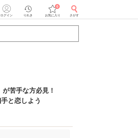
0
ログイン
りれき
お気に入り
さがす
】が苦手な方必見！
相手と恋しよう