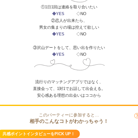
①1日1回は連絡を取り合いたい
◆YES
◇NO
②恋人が出来たら、
男女の集まりの場は控えて欲しい
◆YES
◇NO
③沢山デートをして、思い出を作りたい
◆YES
◇NO
流行りのマッチングアプリではなく、
直接会って、1対1でお話して出会える。
安心感ある理想の出会いはココから
このパーティーに参加すると…
相手のこんなコトがわかっちゃう！
共感ポイントインタビューをPICK UP！