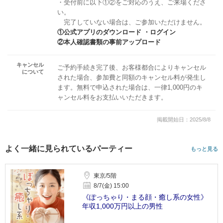
・受付前に以下①②をご対応のうえ、ご来場くださ
い。
完了していない場合は、ご参加いただけません。
①公式アプリのダウンロード ・ログイン
②本人確認書類の事前アップロード
キャンセル
ご予約手続き完了後、お客様都合によりキャンセル
について
された場合、参加費と同額のキャンセル料が発生し
ます。無料で申込された場合は、一律1,000円のキ
ャンセル料をお支払いいただきます。
掲載開始日：2025/8/8
よく一緒に見られているパーティー
もっと見る
東京/5階
8/7(金) 15:00
《ぽっちゃり・まる顔・癒し系の女性》
年収1,000万円以上の男性