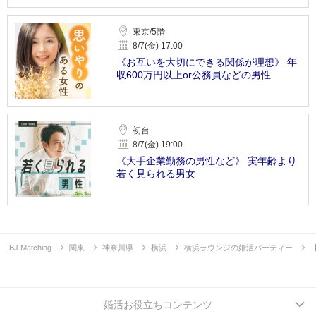
東京/5階
8/7(金) 17:00
《お互いを大切にできる関係が理想》 年
収600万円以上or公務員などの男性
初台
8/7(金) 19:00
《大手企業勤務の男性など》 実年齢より
若く見られる男女
IBJ Matching
関東
神奈川県
横浜
横浜ラウンジの婚活パーティー
婚活お役立ちコンテンツ