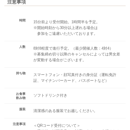
注意事項
時間
15分前より受付開始。1時間半を予定。
※開始時刻から30分以上遅れる場合は
参加をご遠慮いただいております。
人数
8対8程度で進行予定。（最少開催人数：4対4）
※募集締め切り以降のキャンセルによっては男女差
が変動する場合がございます。
持ち物
スマートフォン・顔写真付きの身分証（運転免許
証、マイナンバーカード、パスポートなど）
お食事
ソフトドリンク付き
飲み物
服装
清潔感のある服装でお越しください。
注意事項
＜QRコード受付について＞