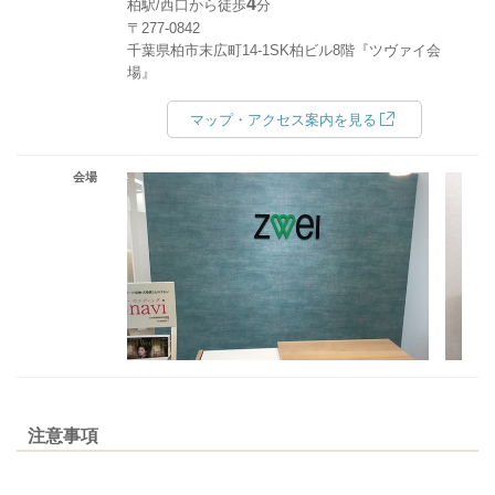
4
柏駅/西口から徒歩
分
〒277-0842
千葉県柏市末広町14-1SK柏ビル8階『ツヴァイ会
場』
マップ・アクセス案内を見る
会場
注意事項