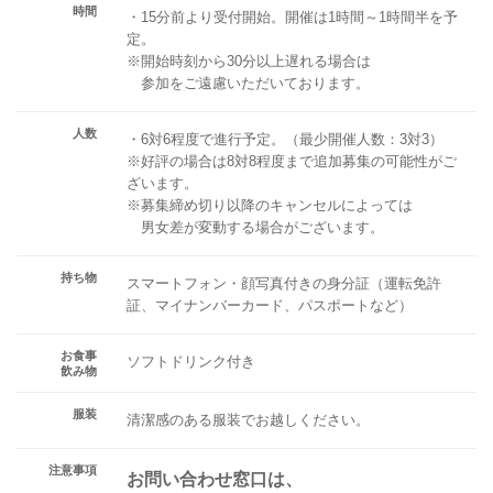
時間
・15分前より受付開始。開催は1時間～1時間半を予
定。
※開始時刻から30分以上遅れる場合は
参加をご遠慮いただいております。
人数
・6対6程度で進行予定。（最少開催人数：3対3）
※好評の場合は8対8程度まで追加募集の可能性がご
ざいます。
※募集締め切り以降のキャンセルによっては
男女差が変動する場合がございます。
持ち物
スマートフォン・顔写真付きの身分証（運転免許
証、マイナンバーカード、パスポートなど）
お食事
ソフトドリンク付き
飲み物
服装
清潔感のある服装でお越しください。
注意事項
お問い合わせ窓口は、