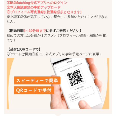
①IBJMatching公式アプリへのログイン
②本人確認書類の事前アップロード
③プロフィール写真登録(1枚登録必須となります)
※上記①②③が完了していない場合、ご参加いただくことができま
せん。
【開始時間
5～10分前まで
に必ずご来店ください】
初めての方は15分前がオススメ♪（プロフィール確認・編集が可能
です）
【受付はQRコードで】
QRコードは開始直前に、公式アプリの参加予定ページに表示♪