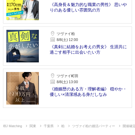
《高身長＆魅力的な職業の男性》 思いや
りのある優しい雰囲気の方
ツヴァイ柏
8/8(土) 12:00
《真剣に結婚をお考えの男女》 生涯共に
過ごす相手に出会いたい方
ツヴァイ町田
8/8(土) 13:00
《婚姻歴のある方・理解者編》 穏やか・
優しい×清潔感ある身だしなみ
IBJ Matching
関東
千葉県
柏
ツヴァイ柏の婚活パーティー
開催確