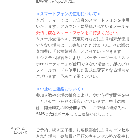
ID検索：@opw3471a
＜スマートフォンの使用について＞
本パーティーでは、ご自身のスマートフォンを使用
いたします。アカウントに登録されているメールが
受信可能なスマートフォンをご持参ください。
※メール受信不可、充電切れなどにより端末が使用
できない場合は、ご参加いただけません。その際の
参加費は「お振替対応」とさせていただきます。
※システム障害等により、パーティーツール「スマ
ホdeパーティー」が使用できない場合は、紙のプロ
フィールカードを使用した形式に変更となる場合が
ございます。予めご了承ください。
＜中止のご連絡について＞
参加人数や会場の都合により、やむを得ず開催を中
止とさせていただく場合がございます。中止の際
は、開始時刻の
90分前まで
に、ご登録の連絡先へ
SMSまたはメール
にてご連絡いたします。
キャンセル
ご予約手続き完了後、お客様都合によりキャンセル
について
された場合、参加費と同額のキャンセル料が発生し