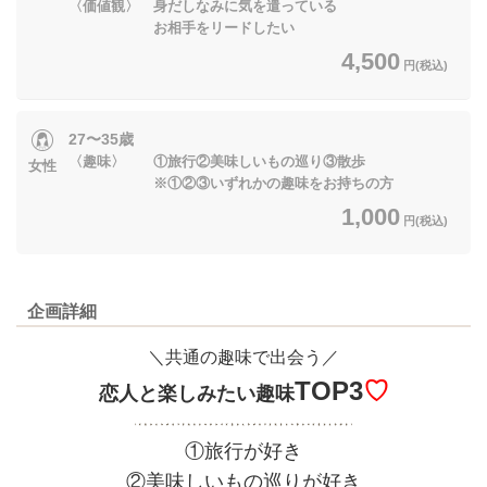
〈価値観〉 身だしなみに気を遣っている
お相手をリードしたい
4,500
円(税込)
27〜35歳
〈趣味〉 ①旅行②美味しいもの巡り③散歩
女性
※①②③いずれかの趣味をお持ちの方
1,000
円(税込)
企画詳細
＼共通の趣味で出会う／
TOP3
♡
恋人と楽しみたい趣味
①旅行が好き
②美味しいもの巡りが好き