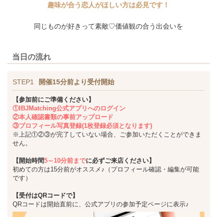
趣味が合う恋人がほしい方は必見です！
同じものが好きって素敵♡価値観の合う出会いを
当日の流れ
STEP1
開催15分前より受付開始
【参加前にご準備ください】
①IBJMatching公式アプリへのログイン
②本人確認書類の事前アップロード
③プロフィール写真登録(1枚登録必須となります)
※上記①②③が完了していない場合、ご参加いただくことができま
せん。
【開始時間
5～10分前まで
に必ずご来店ください】
初めての方は15分前がオススメ♪（プロフィール確認・編集が可能
です）
【受付はQRコードで】
QRコードは開始直前に、公式アプリの参加予定ページに表示♪