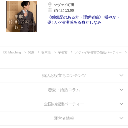
ツヴァイ町田
8/8(土) 13:00
《婚姻歴のある方・理解者編》 穏やか・
優しい×清潔感ある身だしなみ
IBJ Matching
関東
栃木県
宇都宮
ツヴァイ宇都宮の婚活パーティー
婚活お役立ちコンテンツ
恋愛・婚活コラム
全国の婚活パーティー
運営者情報