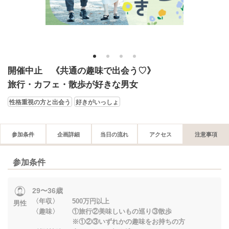
1
2
3
4
開催中止 《共通の趣味で出会う♡》
旅行・カフェ・散歩が好きな男女
性格重視の方と出会う
好きがいっしょ
参加条件
企画詳細
当日の流れ
アクセス
注意事項
参加条件
29〜36歳
〈年収〉 500万円以上
男性
〈趣味〉 ①旅行②美味しいもの巡り③散歩
※①②③いずれかの趣味をお持ちの方