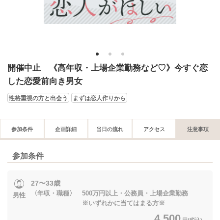
1
2
3
開催中止 《高年収・上場企業勤務など♡》今すぐ恋
した恋愛前向き男女
性格重視の方と出会う
まずは恋人作りから
参加条件
企画詳細
当日の流れ
アクセス
注意事項
参加条件
27〜33歳
〈年収・職種〉 500万円以上・公務員・上場企業勤務
男性
※いずれかに当てはまる方※
4,500
円(税込)