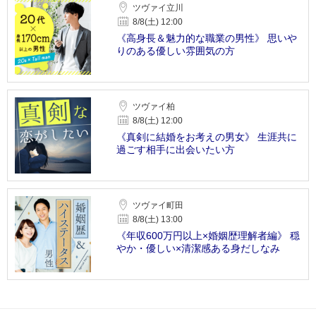
ツヴァイ立川
8/8(土) 12:00
《高身長＆魅力的な職業の男性》 思いや
りのある優しい雰囲気の方
ツヴァイ柏
8/8(土) 12:00
《真剣に結婚をお考えの男女》 生涯共に
過ごす相手に出会いたい方
ツヴァイ町田
8/8(土) 13:00
《年収600万円以上×婚姻歴理解者編》 穏
やか・優しい×清潔感ある身だしなみ