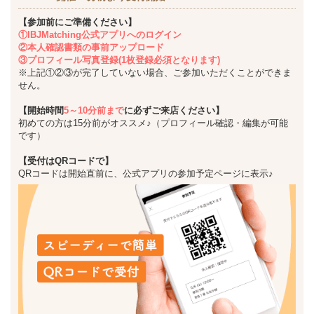
【参加前にご準備ください】
①IBJMatching公式アプリへのログイン
②本人確認書類の事前アップロード
③プロフィール写真登録(1枚登録必須となります)
※上記①②③が完了していない場合、ご参加いただくことができま
せん。
【開始時間
5～10分前まで
に必ずご来店ください】
初めての方は15分前がオススメ♪（プロフィール確認・編集が可能
です）
【受付はQRコードで】
QRコードは開始直前に、公式アプリの参加予定ページに表示♪