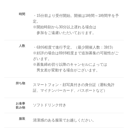
時間
・15分前より受付開始。開催は1時間～1時間半を予
定。
※開始時刻から30分以上遅れる場合は
参加をご遠慮いただいております。
人数
・6対6程度で進行予定。（最少開催人数：3対3）
※好評の場合は8対8程度まで追加募集の可能性がご
ざいます。
※募集締め切り以降のキャンセルによっては
男女差が変動する場合がございます。
持ち物
スマートフォン・顔写真付きの身分証（運転免許
証、マイナンバーカード、パスポートなど）
お食事
ソフトドリンク付き
飲み物
服装
清潔感のある服装でお越しください。