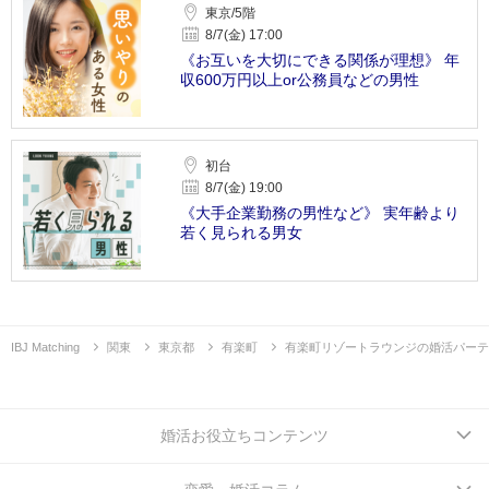
東京/5階
8/7(金) 17:00
《お互いを大切にできる関係が理想》 年
収600万円以上or公務員などの男性
初台
8/7(金) 19:00
《大手企業勤務の男性など》 実年齢より
若く見られる男女
IBJ Matching
関東
東京都
有楽町
有楽町リゾートラウンジの婚活パーテ
婚活お役立ちコンテンツ