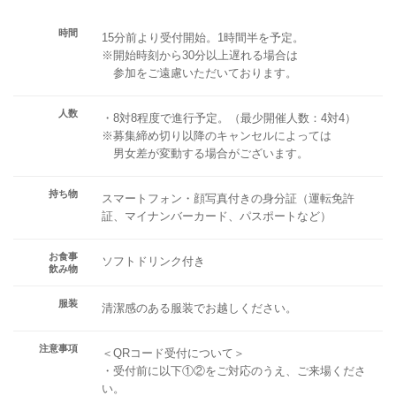
時間
15分前より受付開始。1時間半を予定。
※開始時刻から30分以上遅れる場合は
参加をご遠慮いただいております。
人数
・8対8程度で進行予定。（最少開催人数：4対4）
※募集締め切り以降のキャンセルによっては
男女差が変動する場合がございます。
持ち物
スマートフォン・顔写真付きの身分証（運転免許
証、マイナンバーカード、パスポートなど）
お食事
ソフトドリンク付き
飲み物
服装
清潔感のある服装でお越しください。
注意事項
＜QRコード受付について＞
・受付前に以下①②をご対応のうえ、ご来場くださ
い。