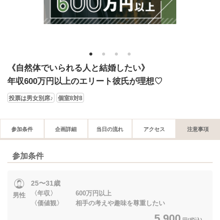
1
2
3
4
《自然体でいられる人と結婚したい》
年収600万円以上のエリート彼氏が理想♡
投票は男女別席♪
個室8対8
参加条件
企画詳細
当日の流れ
アクセス
注意事項
参加条件
25〜31歳
〈年収〉 600万円以上
男性
〈価値観〉 相手の考えや趣味を尊重したい
5,900
円(税込)