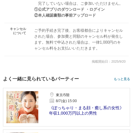
完了していない場合は、ご参加いただけません。
①公式アプリのダウンロード ・ログイン
②本人確認書類の事前アップロード
キャンセル
ご予約手続き完了後、お客様都合によりキャンセル
について
された場合、参加費と同額のキャンセル料が発生し
ます。無料で申込された場合は、一律1,000円のキ
ャンセル料をお支払いいただきます。
掲載開始日：2025/9/20
よく一緒に見られているパーティー
もっと見る
東京/5階
8/7(金) 15:00
《ぽっちゃり・まる顔・癒し系の女性》
年収1,000万円以上の男性