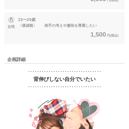
23〜29歳
〈価値観〉 相手の考えや趣味を尊重したい
女性
1,500
円(税込)
企画詳細
‥‥‥‥‥‥‥‥‥‥‥‥‥‥‥‥
背伸びしない自分でいたい
‥‥‥‥‥‥‥‥‥‥‥‥‥‥‥‥