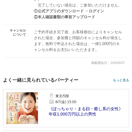
完了していない場合は、ご参加いただけません。
①公式アプリのダウンロード ・ログイン
②本人確認書類の事前アップロード
キャンセル
ご予約手続き完了後、お客様都合によりキャンセル
について
された場合、参加費と同額のキャンセル料が発生し
ます。無料で申込された場合は、一律1,000円のキ
ャンセル料をお支払いいただきます。
掲載開始日：2025/9/27
よく一緒に見られているパーティー
もっと見る
東京/5階
8/7(金) 15:00
《ぽっちゃり・まる顔・癒し系の女性》
年収1,000万円以上の男性