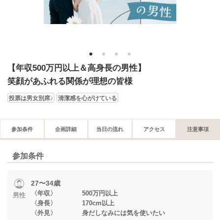
1
2
3
4
【年収500万円以上＆高身長の男性】
笑顔があふれる関係が理想の皆様
投票は男女別席♪
清潔感を心がけている
参加条件
企画詳細
当日の流れ
アクセス
注意事項
参加条件
27〜34歳
〈年収〉 500万円以上
男性
〈身長〉 170cm以上
〈外見〉 身だしなみには気を使いたい