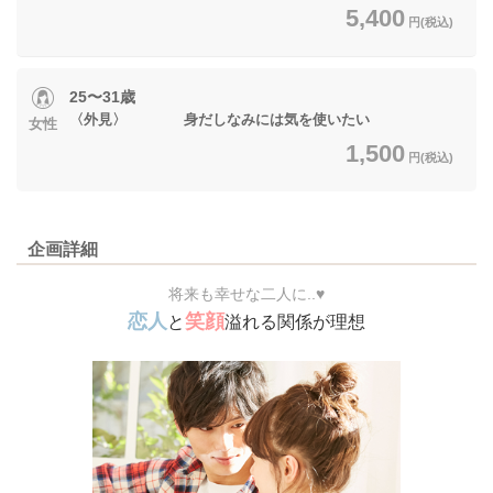
5,400
円(税込)
25〜31歳
〈外見〉 身だしなみには気を使いたい
女性
1,500
円(税込)
企画詳細
将来も幸せな二人に..♥
恋人
笑顔
と
溢れる関係が理想