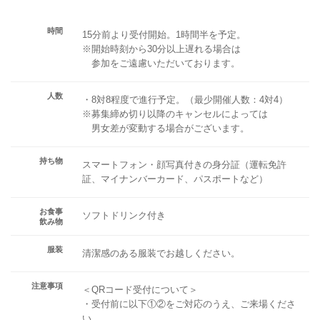
時間
15分前より受付開始。1時間半を予定。
※開始時刻から30分以上遅れる場合は
参加をご遠慮いただいております。
人数
・8対8程度で進行予定。（最少開催人数：4対4）
※募集締め切り以降のキャンセルによっては
男女差が変動する場合がございます。
持ち物
スマートフォン・顔写真付きの身分証（運転免許
証、マイナンバーカード、パスポートなど）
お食事
ソフトドリンク付き
飲み物
服装
清潔感のある服装でお越しください。
注意事項
＜QRコード受付について＞
・受付前に以下①②をご対応のうえ、ご来場くださ
い。