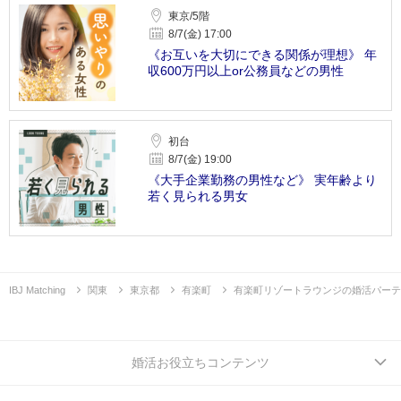
東京/5階
8/7(金) 17:00
《お互いを大切にできる関係が理想》 年
収600万円以上or公務員などの男性
初台
8/7(金) 19:00
《大手企業勤務の男性など》 実年齢より
若く見られる男女
IBJ Matching
関東
東京都
有楽町
有楽町リゾートラウンジの婚活パーテ
婚活お役立ちコンテンツ