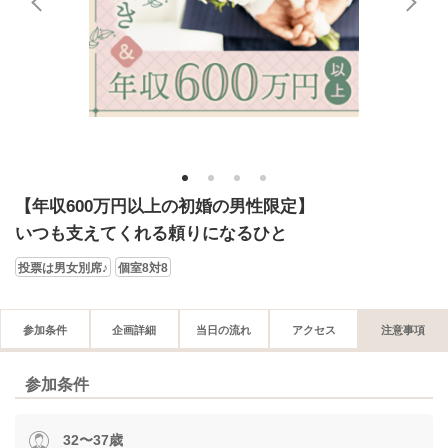
1
2
3
4
【年収600万円以上の初婚の男性限定】
いつも支えてくれる頼りになるひと
投票は男女別席♪
個室8対8
参加条件
企画詳細
当日の流れ
アクセス
注意事項
参加条件
32〜37歳