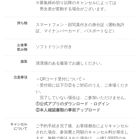
※募集締め切り以降のキャンセルによっては
男女差が変動する場合がございます。
持ち物
スマートフォン・顔写真付きの身分証（運転免許
証、マイナンバーカード、パスポートなど）
お食事
ソフトドリンク付き
飲み物
服装
清潔感のある服装でお越しください。
注意事項
＜QRコード受付について＞
・受付前に以下①②をご対応のうえ、ご来場くださ
い。
完了していない場合は、ご参加いただけません。
①公式アプリのダウンロード ・ログイン
②本人確認書類の事前アップロード
キャンセル
ご予約手続き完了後、お客様都合によりキャンセル
について
された場合、参加費と同額のキャンセル料が発生し
ます。無料で申込された場合は、一律1,000円のキ