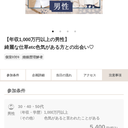
1
2
3
4
【年収1,000万円以上の男性】
綺麗な仕草etc色気がある方との出会い♡
個室8対8
婚姻歴理解者
参加条件
企画詳細
当日の流れ
アクセス
注意事項
参加条件
30・40・50代
〈年収・学歴〉1,000万円以上
男性
〈その他〉 色気があると言われたことがある
5,400
円(税込)