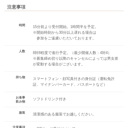
注意事項
時間
15分前より受付開始。1時間半を予定。
※開始時刻から30分以上遅れる場合は
参加をご遠慮いただいております。
人数
8対8程度で進行予定。（最少開催人数：4対4）
※募集締め切り以降のキャンセルによっては男女差
が変動する場合がございます。
持ち物
スマートフォン・顔写真付きの身分証（運転免許
証、マイナンバーカード、パスポートなど）
お食事
ソフトドリンク付き
飲み物
服装
清潔感のある服装でお越しください。
注意事項