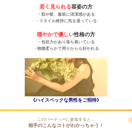
若く見られる
容姿の方
・肌や髪、服装に清潔感がある
・スタイル維持に気を遣っている
穏やかで優しい
性格の方
・包容力があり落ち着いている
・物腰柔らかで周りからも好かれる
《ハイスペックな男性をご招待》
このパーティーに参加すると…
相手のこんなコトがわかっちゃう！