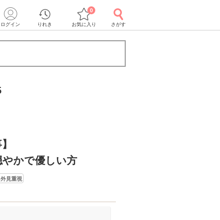
0
ログイン
りれき
お気に入り
さがす
5
事】
穏やかで優しい方
と外見重視