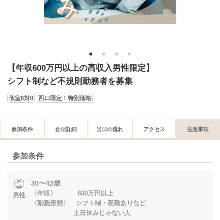
1
2
3
4
【年収600万円以上の高収入男性限定】
シフト制など不規則勤務者を募集
個室8対8
西口限定！特別価格
参加条件
企画詳細
当日の流れ
アクセス
注意事項
参加条件
30〜42歳
〈年収〉 600万円以上
男性
〈勤務形態〉 シフト制・夜勤ありなど
土日休みじゃない人