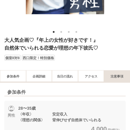
1
2
3
4
大人気企画♡『年上の女性が好きです！』
自然体でいられる恋愛が理想の年下彼氏♡
個室8対8
西口限定！特別価格
参加条件
企画詳細
当日の流れ
アクセス
注意事項
参加条件
28〜35歳
〈年収〉 安定収入
男性
〈理想の関係〉 背伸びせず自然体でいられる
4,000
円(税込)