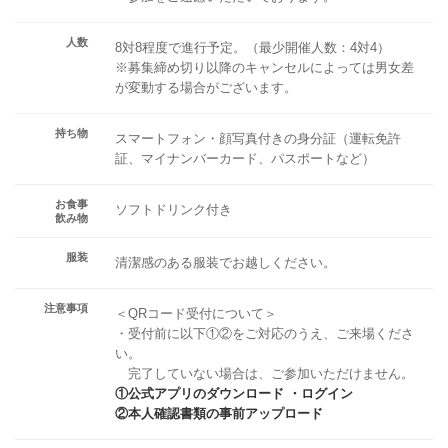
人数
8対8程度で進行予定。（最少開催人数：4対4）
※募集締め切り以降のキャンセルによっては男女差
が変動する場合がございます。
持ち物
スマートフォン・顔写真付きの身分証（運転免許
証、マイナンバーカード、パスポートなど）
お食事
ソフトドリンク付き
飲み物
服装
清潔感のある服装でお越しください。
注意事項
＜QRコード受付について＞
・受付前に以下①②をご対応のうえ、ご来場くださ
い。
完了していない場合は、ご参加いただけません。
①公式アプリのダウンロード ・ログイン
②本人確認書類の事前アップロード