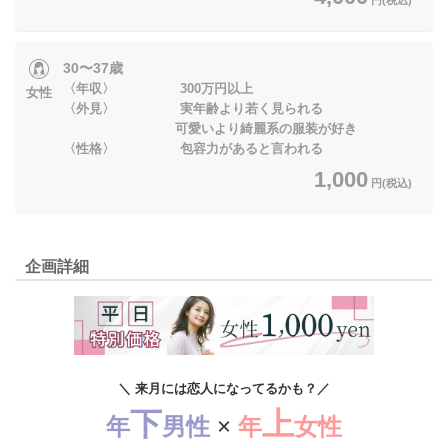
30〜37歳
〈年収〉 300万円以上
女性
〈外見〉 実年齢より若く見られる
可愛いより綺麗系の服装が好き
〈性格〉 包容力があると言われる
1,000
円(税込)
企画詳細
＼ 来月には恋人になってるかも？／
下
上
年
男性
×
年
女性