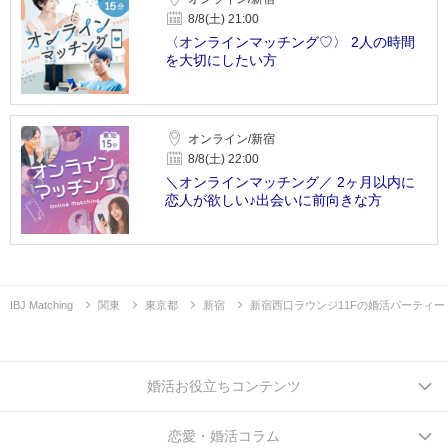
8/8(土) 21:00
〈オンラインマッチング♡〉 2人の時間
を大切にしたい方
オンライン/新宿
8/8(土) 22:00
＼オンラインマッチング／ 2ヶ月以内に
恋人が欲しい♪出会いに前向きな方
IBJ Matching
関東
東京都
新宿
新宿西口ラウンジ11Fの婚活パーティー
婚活お役立ちコンテンツ
恋愛・婚活コラム