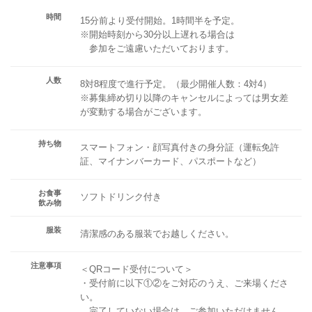
時間
15分前より受付開始。1時間半を予定。
※開始時刻から30分以上遅れる場合は
参加をご遠慮いただいております。
人数
8対8程度で進行予定。（最少開催人数：4対4）
※募集締め切り以降のキャンセルによっては男女差
が変動する場合がございます。
持ち物
スマートフォン・顔写真付きの身分証（運転免許
証、マイナンバーカード、パスポートなど）
お食事
ソフトドリンク付き
飲み物
服装
清潔感のある服装でお越しください。
注意事項
＜QRコード受付について＞
・受付前に以下①②をご対応のうえ、ご来場くださ
い。
完了していない場合は、ご参加いただけません。