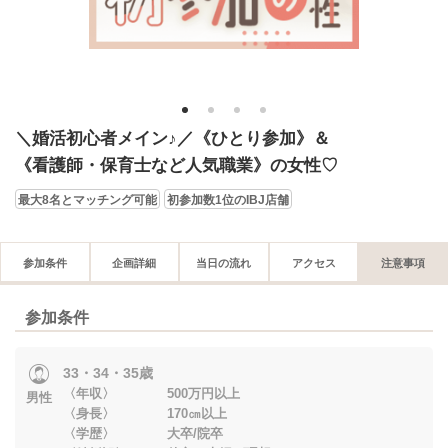
1
2
3
4
＼婚活初心者メイン♪／《ひとり参加》＆
《看護師・保育士など人気職業》の女性♡
最大8名とマッチング可能
初参加数1位のIBJ店舗
参加条件
企画詳細
当日の流れ
アクセス
注意事項
参加条件
33・34・35歳
〈年収〉 500万円以上
男性
〈身長〉 170㎝以上
〈学歴〉 大卒/院卒