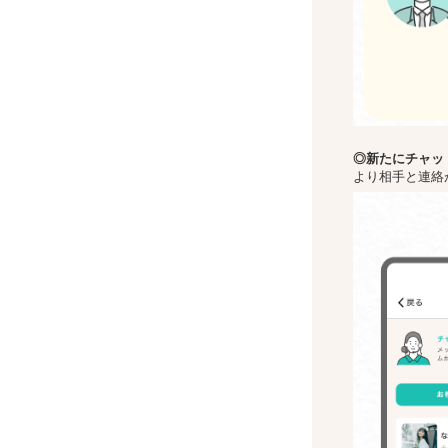
◎新た
にチャッ
より相手と連絡