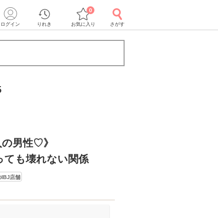
0
ログイン
りれき
お気に入り
さがす
5
入の男性♡》
っても壊れない関係
IBJ店舗