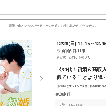
開催中止となったパーティーのため、お申し込みができません。
12/28(日) 11:15～12:4
新宿西口/11階
新宿駅／西口から徒歩3分
《30代！初婚＆高収
似ていることより違
最大8名とマッチング可能
初参加数1位の
参加条件
34〜39歳