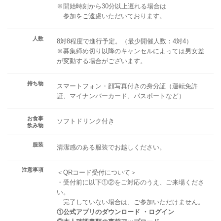
※開始時刻から30分以上遅れる場合は
参加をご遠慮いただいております。
人数
8対8程度で進行予定。（最少開催人数：4対4）
※募集締め切り以降のキャンセルによっては男女差
が変動する場合がございます。
持ち物
スマートフォン・顔写真付きの身分証（運転免許
証、マイナンバーカード、パスポートなど）
お食事
ソフトドリンク付き
飲み物
服装
清潔感のある服装でお越しください。
注意事項
＜QRコード受付について＞
・受付前に以下①②をご対応のうえ、ご来場くださ
い。
完了していない場合は、ご参加いただけません。
①公式アプリのダウンロード ・ログイン