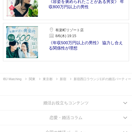
《容姿を褒められたことがある男女》 年
収800万円以上の男性
有楽町リゾート店
8/6(木) 19:15
《年収500万円以上の男性》 協力し合え
る関係性が理想
IBJ Matching
関東
東京都
新宿
新宿西口ラウンジ11Fの婚活パーティー
婚活お役立ちコンテンツ
恋愛・婚活コラム