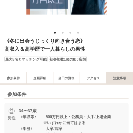
1
2
3
4
《冬に出会うじっくり向き合う恋》
高収入＆高学歴で一人暮らしの男性
最大8名とマッチング可能
初参加数1位のIBJ店舗
参加条件
企画詳細
当日の流れ
アクセス
注意事項
参加条件
34〜37歳
〈年収等〉 500万円以上・公務員・大手/上場企業
男性
※いずれかに当てはまる
〈学歴〉 大卒/院卒