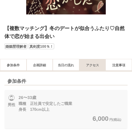
【複数マッチング】冬のデートが似合うふたり♡自然
体で恋が始まる出会い
婚姻歴理解者
真剣度100％！
参加条件
企画詳細
当日の流れ
アクセス
注意事項
参加条件
26〜33歳
職種 正社員で安定したご職業
男性
身長 170cm以上
6,000
円(税込)