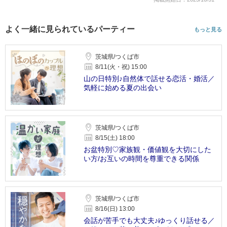
よく一緒に見られているパーティー
もっと見る
茨城県/つくば市
8/11(火・祝) 15:00
山の日特別♪自然体で話せる恋活・婚活／
気軽に始める夏の出会い
茨城県/つくば市
8/15(土) 18:00
お盆特別♡家族観・価値観を大切にした
い方/お互いの時間を尊重できる関係
茨城県/つくば市
8/16(日) 13:00
会話が苦手でも大丈夫♪ゆっくり話せる／