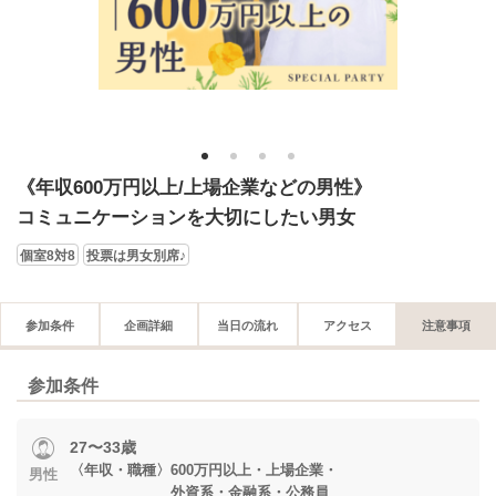
1
2
3
4
《年収600万円以上/上場企業などの男性》
コミュニケーションを大切にしたい男女
個室8対8
投票は男女別席♪
参加条件
企画詳細
当日の流れ
アクセス
注意事項
参加条件
27〜33歳
〈年収・職種〉600万円以上・上場企業・
男性
外資系・金融系・公務員