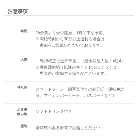
注意事項
時間
15分前より受付開始。1時間半を予定。
※開始時刻から30分以上遅れる場合は
参加をご遠慮いただいております。
人数
・8対8程度で進行予定。（最少開催人数：4対4）
※募集締め切り以降のキャンセルによっては
男女差が変動する場合がございます。
持ち物
スマートフォン・顔写真付きの身分証（運転免許
証、マイナンバーカード、パスポートなど）
お食事
ソフトドリンク付き
飲み物
服装
清潔感のある服装でお越しください。