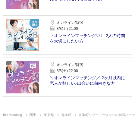
オンライン/新宿
8/8(土) 21:00
〈オンラインマッチング♡〉 2人の時間
を大切にしたい方
オンライン/新宿
8/8(土) 22:00
＼オンラインマッチング／ 2ヶ月以内に
恋人が欲しい♪出会いに前向きな方
IBJ Matching
関東
東京都
有楽町
有楽町リゾートラウンジの婚活パーテ