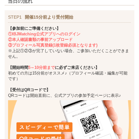
当日の流れ
STEP1
開催15分前より受付開始
【参加前にご準備ください】
①IBJMatching公式アプリへのログイン
②本人確認書類の事前アップロード
③プロフィール写真登録(1枚登録必須となります)
※上記①②③が完了していない場合、ご参加いただくことができま
せん。
【開始時間
5～10分前まで
に必ずご来店ください】
初めての方は15分前がオススメ♪（プロフィール確認・編集が可能
です）
【受付はQRコードで】
QRコードは開始直前に、公式アプリの参加予定ページに表示♪