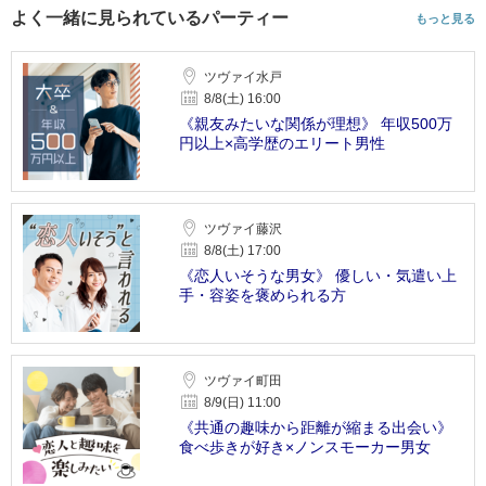
よく一緒に見られているパーティー
もっと見る
ツヴァイ水戸
8/8(土) 16:00
《親友みたいな関係が理想》 年収500万
円以上×高学歴のエリート男性
ツヴァイ藤沢
8/8(土) 17:00
《恋人いそうな男女》 優しい・気遣い上
手・容姿を褒められる方
ツヴァイ町田
8/9(日) 11:00
《共通の趣味から距離が縮まる出会い》
食べ歩きが好き×ノンスモーカー男女