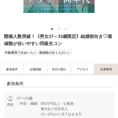
1
2
3
開催人数突破！《男女27～33歳限定》結婚前向き♡価
値観が合いやすい同級生コン
年齢重視で出会いたい
価値観が合う人がいい
参加条件
企画詳細
当日の流れ
アクセス
注意事項
参加条件
27〜33歳
〈年収・職種〉500万円以上・公務員・
男性
賞与あり安定収入
※いずれかに当てはまる方