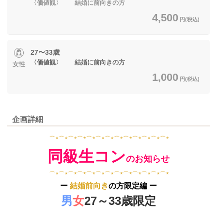
〈価値観〉 結婚に前向きの方
4,500
円(税込)
27〜33歳
〈価値観〉 結婚に前向きの方
女性
1,000
円(税込)
企画詳細
⌒*⌒*⌒*⌒*⌒*⌒*⌒*⌒*⌒*⌒*⌒*⌒*⌒*
同級生コン
のお知らせ
⌒*⌒*⌒*⌒*⌒*⌒*⌒*⌒*⌒*⌒*⌒*⌒*⌒*
ー
結婚前向き
の方限定編 ー
男
女
27～33歳限定