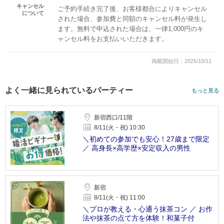
キャンセル
ご予約手続き完了後、お客様都合によりキャンセル
について
された場合、参加費と同額のキャンセル料が発生し
ます。無料で申込された場合は、一律1,000円のキ
ャンセル料をお支払いいただきます。
掲載開始日：2025/10/11
よく一緒に見られているパーティー
もっと見る
新宿西口/11階
8/11(火・祝) 10:30
＼初めての参加でも安心！27歳まで限定
／ 高身長×高学歴×安定収入の男性
新宿
8/11(火・祝) 11:00
＼プロが教える・心通う抹茶コン ／ お作
法や抹茶の点て方を体験！和菓子付