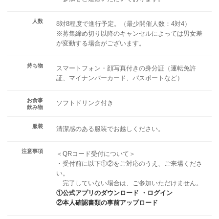
人数
8対8程度で進行予定。（最少開催人数：4対4）
※募集締め切り以降のキャンセルによっては男女差
が変動する場合がございます。
持ち物
スマートフォン・顔写真付きの身分証（運転免許
証、マイナンバーカード、パスポートなど）
お食事
ソフトドリンク付き
飲み物
服装
清潔感のある服装でお越しください。
注意事項
＜QRコード受付について＞
・受付前に以下①②をご対応のうえ、ご来場くださ
い。
完了していない場合は、ご参加いただけません。
①公式アプリのダウンロード ・ログイン
②本人確認書類の事前アップロード