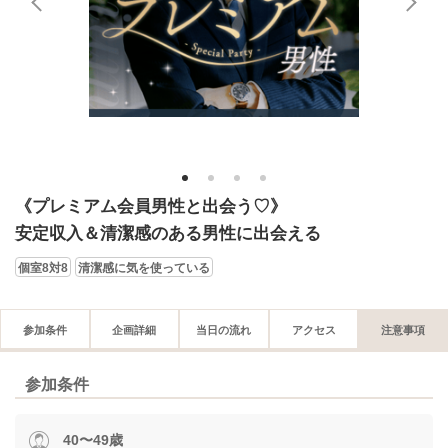
1
2
3
4
《プレミアム会員男性と出会う♡》
安定収入＆清潔感のある男性に出会える
個室8対8
清潔感に気を使っている
参加条件
企画詳細
当日の流れ
アクセス
注意事項
参加条件
40〜49歳