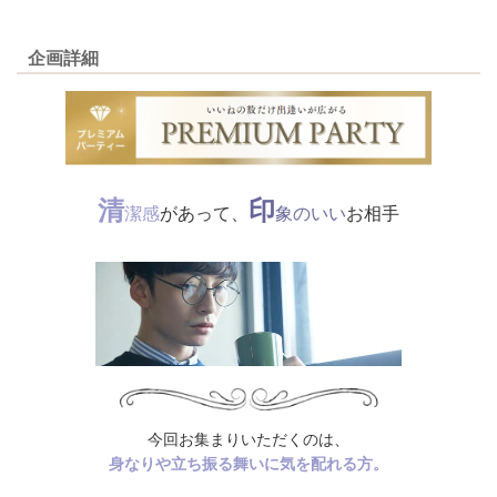
企画詳細
清
印
潔感
があって、
象のいい
お相手
今回お集まりいただくのは、
身なりや立ち振る舞いに気を配れる方。