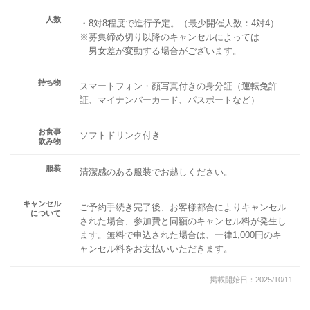
人数
・8対8程度で進行予定。（最少開催人数：4対4）
※募集締め切り以降のキャンセルによっては
男女差が変動する場合がございます。
持ち物
スマートフォン・顔写真付きの身分証（運転免許
証、マイナンバーカード、パスポートなど）
お食事
ソフトドリンク付き
飲み物
服装
清潔感のある服装でお越しください。
キャンセル
ご予約手続き完了後、お客様都合によりキャンセル
について
された場合、参加費と同額のキャンセル料が発生し
ます。無料で申込された場合は、一律1,000円のキ
ャンセル料をお支払いいただきます。
掲載開始日：2025/10/11