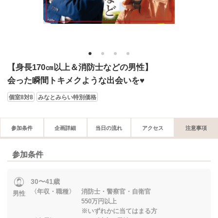
1
2
3
4
【身長170㎝以上＆消防士などの男性】
会った瞬間トキメクような出会いを♥
個室8対8
みなとみらい特別価格
参加条件
企画詳細
当日の流れ
アクセス
注意事項
参加条件
30〜41歳
〈年収・職種〉 消防士・警察官・自衛官
男性
550万円以上
※いずれかに当てはまる方