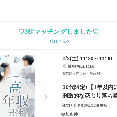
♡3組マッチングしました♡
詳しく見る
1/3(土) 11:30～13:00
新宿西口/11階
新宿駅／西口から徒歩3分
30代限定♪【1年以内
刺激的な恋より落ち
個室8対8
初参加数1位のIBJ店舗
参加条件