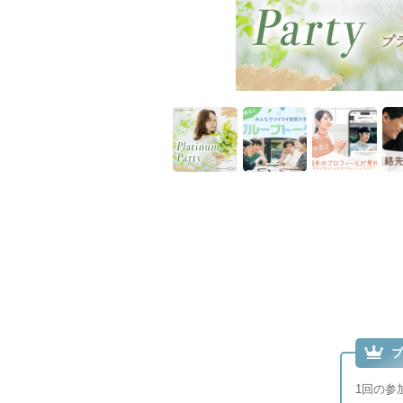
プ
1回の参