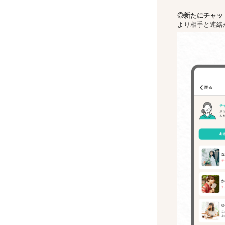
◎新た
にチャッ
より相手と連絡