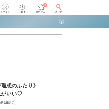
0
ログイン
りれき
お気に入り
さがす
が理想のふたり》
人がいい♡
の男女限定♡