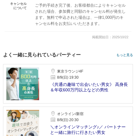
キャンセル
ご予約手続き完了後、お客様都合によりキャンセル
について
された場合、参加費と同額のキャンセル料が発生し
ます。無料で申込された場合は、一律1,000円のキ
ャンセル料をお支払いいただきます。
掲載開始日：2025/10/22
よく一緒に見られているパーティー
もっと見る
東京ラウンジ4F
8/9(日) 19:30
《共通の趣味で出会いたい男女》 高身長
＆年収600万円以上などの男性
オンライン/新宿
8/9(日) 20:30
＼オンラインマッチング♪／ パートナー
と一緒に旅行に行きたい男女