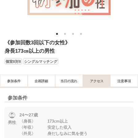
1
2
3
4
《参加回数3回以下の女性》
身長173㎝以上の男性
個室8対8
シングルマッチング
参加条件
企画詳細
当日の流れ
アクセス
注意事項
参加条件
24〜27歳
〈身長〉 173cm以上
男性
〈年収〉 安定した収入
〈外見〉 身だしなみに気を使う