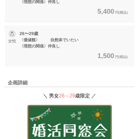
〈理想の関係〉仲良し
5,400
円(税込)
26〜29歳
〈価値観〉 自然体でいたい
女性
〈理想の関係〉仲良し
1,500
円(税込)
企画詳細
＼ 男女
26～29
歳限定 ／