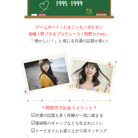
ゲームボーイ / たまごっち / ポケモン
前略 / 野ブタをプロデュース / 西野カナetc...
『 懐かしい！』と感じる共通の話題が多い♪
＊同世代で出会うメリット＊
☑
共通の話題も多く距離が一気に縮まる
☑
価値観のギャップなども生まれにくい
☑
トークタイムも盛り上がり高マッチング