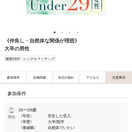
1
2
3
4
《仲良し・自然体な関係が理想》
大卒の男性
個室8対8
シングルマッチング
参加条件
企画詳細
当日の流れ
アクセス
注意事項
参加条件
26〜29歳
〈年収〉 安定した収入
男性
〈学歴〉 大卒/院卒
〈価値観〉 自然体でいたい