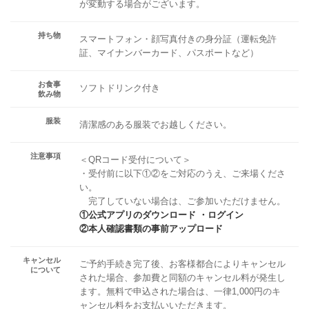
が変動する場合がございます。
持ち物
スマートフォン・顔写真付きの身分証（運転免許
証、マイナンバーカード、パスポートなど）
お食事
ソフトドリンク付き
飲み物
服装
清潔感のある服装でお越しください。
注意事項
＜QRコード受付について＞
・受付前に以下①②をご対応のうえ、ご来場くださ
い。
完了していない場合は、ご参加いただけません。
①公式アプリのダウンロード ・ログイン
②本人確認書類の事前アップロード
キャンセル
ご予約手続き完了後、お客様都合によりキャンセル
について
された場合、参加費と同額のキャンセル料が発生し
ます。無料で申込された場合は、一律1,000円のキ
ャンセル料をお支払いいただきます。