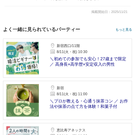
掲載開始日：2025/11/21
よく一緒に見られているパーティー
もっと見る
新宿西口/11階
8/11(火・祝) 10:30
＼初めての参加でも安心！27歳まで限定
／ 高身長×高学歴×安定収入の男性
新宿
8/11(火・祝) 11:00
＼プロが教える・心通う抹茶コン ／ お作
法や抹茶の点て方を体験！和菓子付
恵比寿アネックス