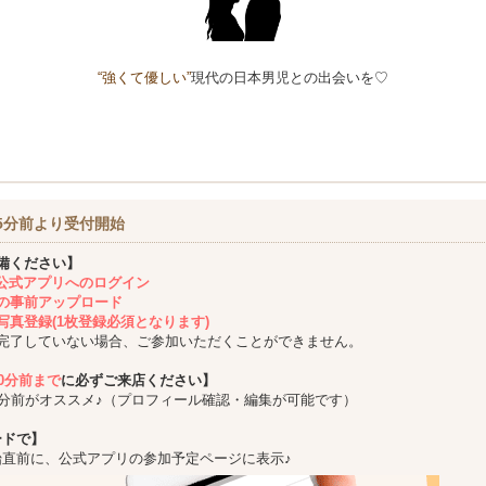
“強くて優しい”
現代の日本男児との出会いを♡
5分前より受付開始
備ください】
ing公式アプリへのログイン
の事前アップロード
写真登録(1枚登録必須となります)
完了していない場合、ご参加いただくことができません。
10分前まで
に必ずご来店ください】
5分前がオススメ♪（プロフィール確認・編集が可能です）
ードで】
始直前に、公式アプリの参加予定ページに表示♪