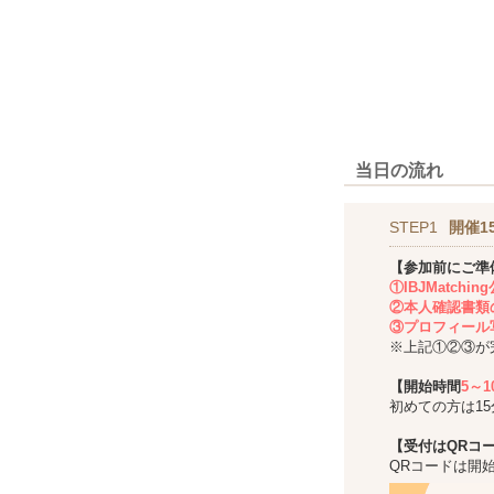
当日の流れ
STEP1
開催1
【参加前にご準
①IBJMatch
②本人確認書類
③プロフィール
※上記①②③が
【開始時間
5～
初めての方は1
【受付はQRコ
QRコードは開