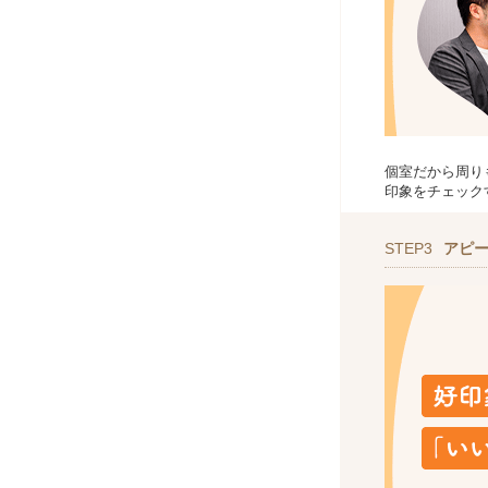
個室だから周り
印象をチェック
STEP3
アピ