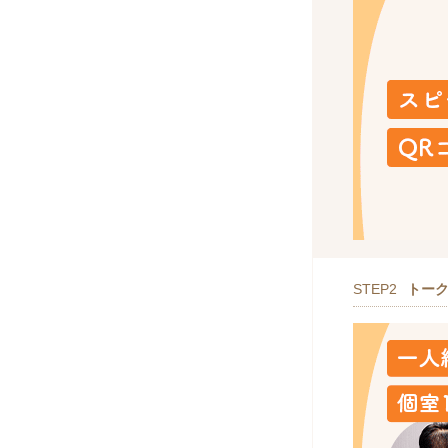
STEP2
トー