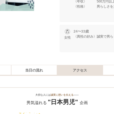
〈年収〉 500万円以
〈性格〉 男らしさを
24〜33歳
〈異性の好み〉誠実で男ら
女性
当日の流れ
アクセス
大切な人には
誠実に想いを伝える
――
"日本男児"
男気溢れる
企画