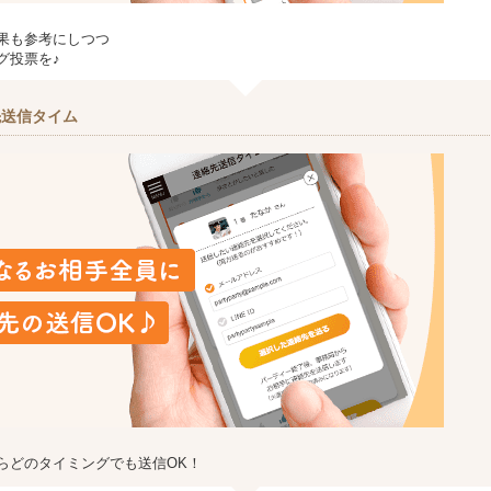
果も参考にしつつ
グ投票を♪
先送信タイム
らどのタイミングでも送信OK！