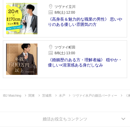
ツヴァイ立川
8/8(土) 12:00
《高身長＆魅力的な職業の男性》 思いや
りのある優しい雰囲気の方
ツヴァイ町田
8/8(土) 13:00
《婚姻歴のある方・理解者編》 穏やか・
優しい×清潔感ある身だしなみ
IBJ Matching
関東
茨城県
水戸
ツヴァイ水戸の婚活パーティー
《
婚活お役立ちコンテンツ