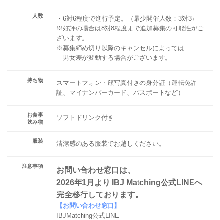
人数
・6対6程度で進行予定。（最少開催人数：3対3）
※好評の場合は8対8程度まで追加募集の可能性がご
ざいます。
※募集締め切り以降のキャンセルによっては
男女差が変動する場合がございます。
持ち物
スマートフォン・顔写真付きの身分証（運転免許
証、マイナンバーカード、パスポートなど）
お食事
ソフトドリンク付き
飲み物
服装
清潔感のある服装でお越しください。
注意事項
お問い合わせ窓口は、
2026年1月より IBJ Matching公式LINEへ
完全移行しております。
【お問い合わせ窓口】
IBJMatching公式LINE