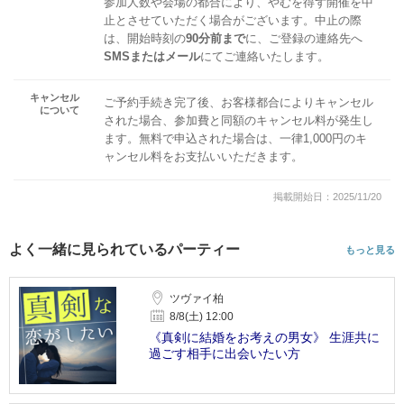
参加人数や会場の都合により、やむを得ず開催を中
止とさせていただく場合がございます。中止の際
は、開始時刻の
90分前まで
に、ご登録の連絡先へ
SMSまたはメール
にてご連絡いたします。
キャンセル
ご予約手続き完了後、お客様都合によりキャンセル
について
された場合、参加費と同額のキャンセル料が発生し
ます。無料で申込された場合は、一律1,000円のキ
ャンセル料をお支払いいただきます。
掲載開始日：2025/11/20
よく一緒に見られているパーティー
もっと見る
ツヴァイ柏
8/8(土) 12:00
《真剣に結婚をお考えの男女》 生涯共に
過ごす相手に出会いたい方