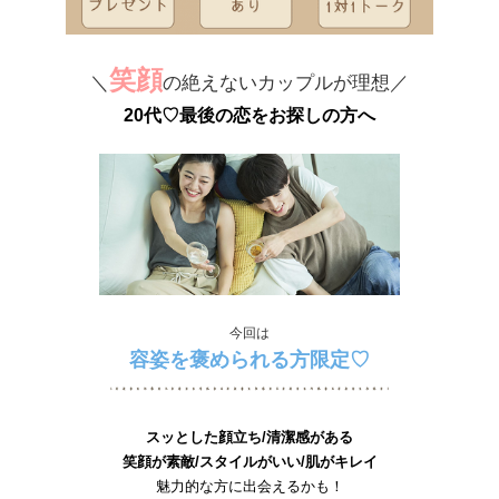
笑顔
＼
の絶えないカップルが理想／
20代♡最後の恋をお探しの方へ
今回は
容姿を褒められる方限定♡
スッとした顔立ち/清潔感がある
笑顔が素敵/スタイルがいい/肌がキレイ
魅力的な方に出会えるかも！