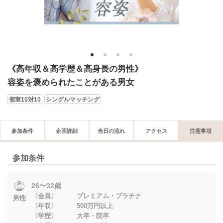
1
2
3
4
《高年収＆高学歴＆高身長の男性》
容姿を褒められたことがある男女
個室10対10
シングルマッチング
参加条件
企画詳細
当日の流れ
アクセス
注意事項
参加条件
26〜32歳
〈会員〉 プレミアム・プラチナ
男性
〈年収〉 500万円以上
〈学歴〉 大卒・院卒