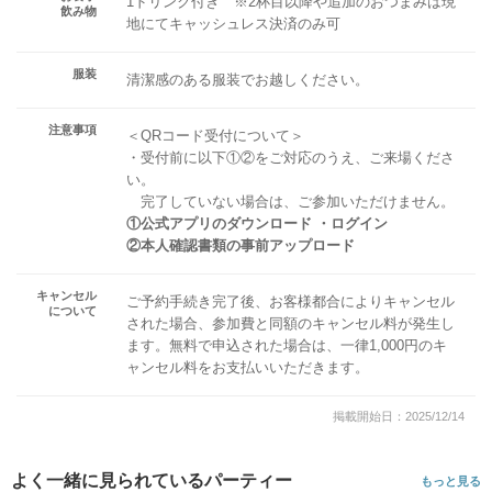
1ドリンク付き ※2杯目以降や追加のおつまみは現
飲み物
地にてキャッシュレス決済のみ可
服装
清潔感のある服装でお越しください。
注意事項
＜QRコード受付について＞
・受付前に以下①②をご対応のうえ、ご来場くださ
い。
完了していない場合は、ご参加いただけません。
①公式アプリのダウンロード ・ログイン
②本人確認書類の事前アップロード
キャンセル
ご予約手続き完了後、お客様都合によりキャンセル
について
された場合、参加費と同額のキャンセル料が発生し
ます。無料で申込された場合は、一律1,000円のキ
ャンセル料をお支払いいただきます。
掲載開始日：2025/12/14
よく一緒に見られているパーティー
もっと見る