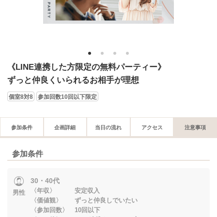
1
2
3
4
《LINE連携した方限定の無料パーティー》
ずっと仲良くいられるお相手が理想
個室8対8
参加回数10回以下限定
参加条件
企画詳細
当日の流れ
アクセス
注意事項
参加条件
30・40代
〈年収〉 安定収入
男性
〈価値観〉 ずっと仲良しでいたい
〈参加回数〉 10回以下