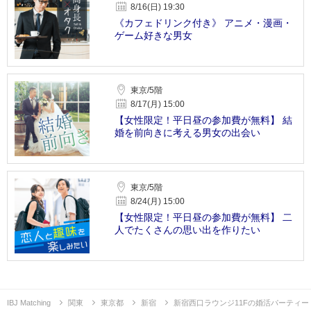
8/16(日) 19:30
《カフェドリンク付き》 アニメ・漫画・
ゲーム好きな男女
東京/5階
8/17(月) 15:00
【女性限定！平日昼の参加費が無料】 結
婚を前向きに考える男女の出会い
東京/5階
8/24(月) 15:00
【女性限定！平日昼の参加費が無料】 二
人でたくさんの思い出を作りたい
IBJ Matching
関東
東京都
新宿
新宿西口ラウンジ11Fの婚活パーティー