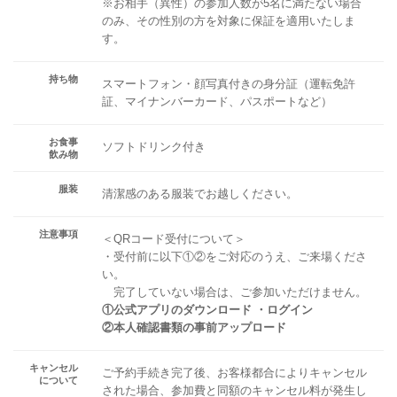
※お相手（異性）の参加人数が5名に満たない場合
のみ、その性別の方を対象に保証を適用いたしま
す。
持ち物
スマートフォン・顔写真付きの身分証（運転免許
証、マイナンバーカード、パスポートなど）
お食事
ソフトドリンク付き
飲み物
服装
清潔感のある服装でお越しください。
注意事項
＜QRコード受付について＞
・受付前に以下①②をご対応のうえ、ご来場くださ
い。
完了していない場合は、ご参加いただけません。
①公式アプリのダウンロード ・ログイン
②本人確認書類の事前アップロード
キャンセル
ご予約手続き完了後、お客様都合によりキャンセル
について
された場合、参加費と同額のキャンセル料が発生し