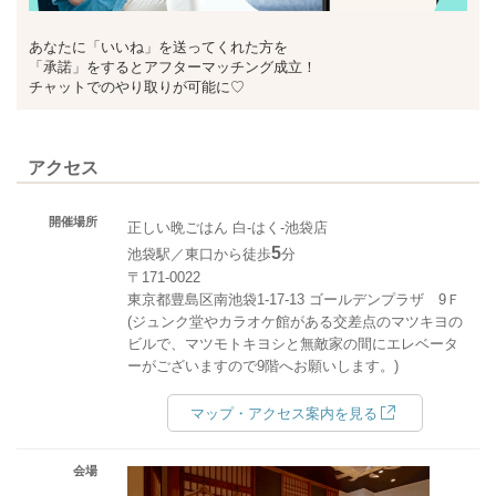
あなたに「いいね」を送ってくれた方を
「承諾」をするとアフターマッチング成立！
チャットでのやり取りが可能に♡
アクセス
開催場所
正しい晩ごはん 白-はく-池袋店
5
池袋駅／東口から徒歩
分
〒171-0022
東京都豊島区南池袋1-17-13 ゴールデンプラザ 9Ｆ
(ジュンク堂やカラオケ館がある交差点のマツキヨの
ビルで、マツモトキヨシと無敵家の間にエレベータ
ーがございますので9階へお願いします。)
マップ・アクセス案内を見る
会場