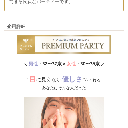
できる良質なパーティーです。
企画詳細
男性
：32〜37歳 ×
女性
：30〜35歳
＼
／
目
優しさ
"
に見えない
"
をくれる
あなたはそんな人だった