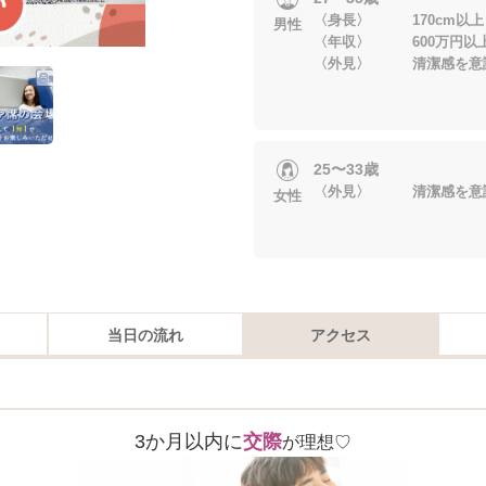
〈身長〉 170cm以上
男性
〈年収〉 600万円以
〈外見〉 清潔感を意
25〜33歳
〈外見〉 清潔感を意
女性
当日の流れ
アクセス
3か月以内に
交際
が理想♡