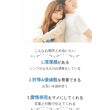
こんなお相手と出会いたい
+:｡:+* ﾟ ゜ﾟ *+:｡:+* ﾟ ゜ﾟ *+:｡:+*
清潔感
1.
がある
シンプルな大人のお洒落をしている
対等&価値観
2.
を尊重できる
お互いを認め合う
愛情表現
3.
をマメにしてくれる
言葉と行動で伝えてくれる
+:｡:+* ﾟ ゜ﾟ *+:｡:+* ﾟ ゜ﾟ *+:｡:+*