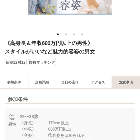
1
2
3
4
《高身長＆年収600万円以上の男性》
スタイルがいいなど魅力的容姿の男女
個室12対12
複数マッチング
参加条件
企画詳細
当日の流れ
アクセス
注意事項
参加条件
29〜38歳
〈身長〉 170cm以上
男性
〈年収〉 600万円以上
〈容姿〉 ①容姿をほめられる