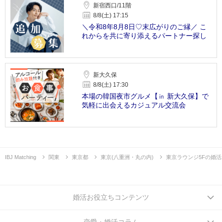
新宿西口/11階
8/8(土) 17:15
＼令和8年8月8日♡末広がりのご縁／ こ
れからを共に寄り添えるパートナー探し
新大久保
8/8(土) 17:30
本場の韓国夜市グルメ【㏌ 新大久保】で
気軽に出会えるカジュアル交流会
IBJ Matching
関東
東京都
東京(八重洲・丸の内)
東京ラウンジ5Fの婚
婚活お役立ちコンテンツ