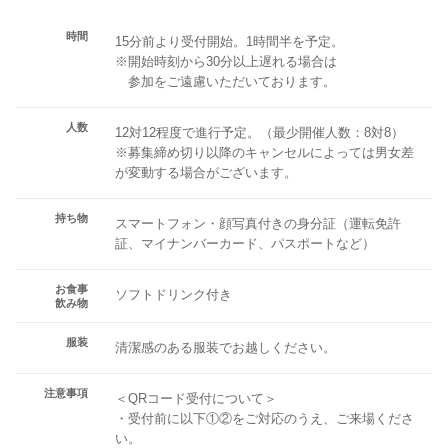
時間
15分前より受付開始。1時間半を予定。
※開始時刻から30分以上遅れる場合は
参加をご遠慮いただいております。
人数
12対12程度で進行予定。（最少開催人数：8対8）
※募集締め切り以降のキャンセルによっては男女差
が変動する場合がございます。
持ち物
スマートフォン・顔写真付きの身分証（運転免許
証、マイナンバーカード、パスポートなど）
お食事
ソフトドリンク付き
飲み物
服装
清潔感のある服装でお越しください。
注意事項
＜QRコード受付について＞
・受付前に以下①②をご対応のうえ、ご来場くださ
い。