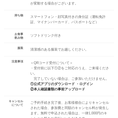
が変動する場合がございます。
持ち物
スマートフォン・顔写真付きの身分証（運転免許
証、マイナンバーカード、パスポートなど）
お食事
ソフトドリンク付き
飲み物
服装
清潔感のある服装でお越しください。
注意事項
＜QRコード受付について＞
・受付前に以下①②をご対応のうえ、ご来場くださ
い。
完了していない場合は、ご参加いただけません。
①公式アプリのダウンロード ・ログイン
②本人確認書類の事前アップロード
キャンセル
ご予約手続き完了後、お客様都合によりキャンセル
について
された場合、参加費と同額のキャンセル料が発生し
ます。無料で申込された場合は、一律1,000円のキ