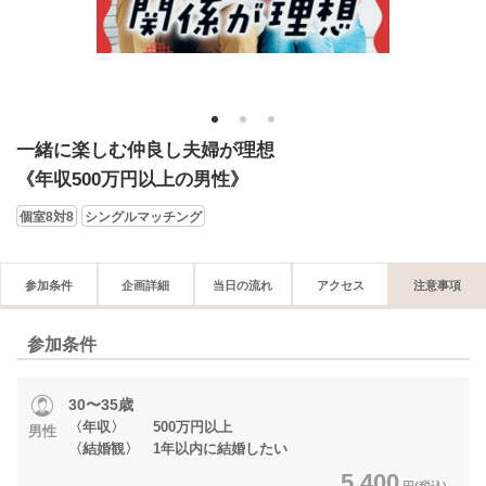
1
2
3
一緒に楽しむ仲良し夫婦が理想
《年収500万円以上の男性》
個室8対8
シングルマッチング
参加条件
企画詳細
当日の流れ
アクセス
注意事項
参加条件
30〜35歳
〈年収〉 500万円以上
男性
〈結婚観〉 1年以内に結婚したい
5,400
円(税込)