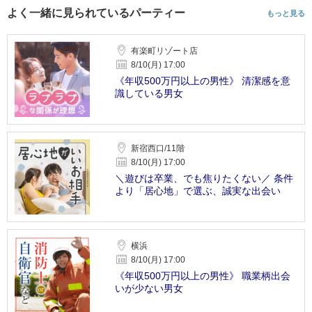
よく一緒に見られているパーティー
もっと見る
有楽町リゾート店
8/10(月) 17:00
《年収500万円以上の男性》 清潔感を意
識している男女
新宿西口/11階
8/10(月) 17:00
＼遊びは卒業、でも焦りたくない／ 条件
より「居心地」で選ぶ、誠実な出会い
横浜
8/10(月) 17:00
《年収500万円以上の男性》 職業柄出会
いが少ない男女