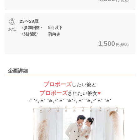
23〜29歳
〈参加回数〉 5回以下
女性
〈結婚観〉 前向き
1,500
円(税込)
企画詳細
プロポーズ
したい彼と
プロポーズ
♥
されたい彼女
+ﾟ ﾟ*｡＊⌒＊｡*ﾟ＊⌒＊ﾟ*｡＊⌒＊｡*ﾟ＊⌒＊ﾟ