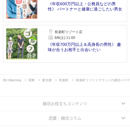
《年収600万円以上・公務員などの男
性》 パートナーと健康に過ごしたい男女
有楽町リゾート店
8/8(土) 11:00
《年収700万円以上＆高身長の男性》 趣
味が合うお相手と出会いたい
IBJ Matching
関東
東京都
有楽町
有楽町リゾートラウンジの婚活パーテ
婚活お役立ちコンテンツ
恋愛・婚活コラム