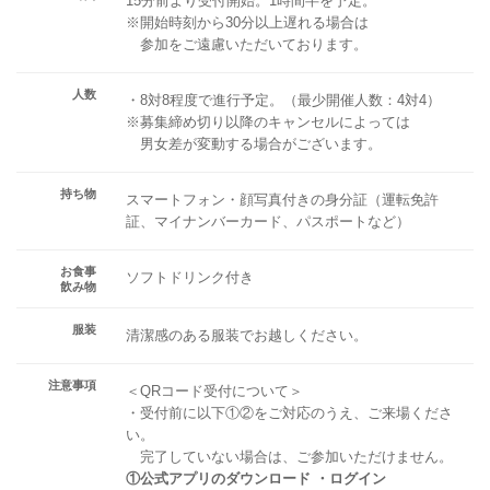
15分前より受付開始。1時間半を予定。
※開始時刻から30分以上遅れる場合は
参加をご遠慮いただいております。
人数
・8対8程度で進行予定。（最少開催人数：4対4）
※募集締め切り以降のキャンセルによっては
男女差が変動する場合がございます。
持ち物
スマートフォン・顔写真付きの身分証（運転免許
証、マイナンバーカード、パスポートなど）
お食事
ソフトドリンク付き
飲み物
服装
清潔感のある服装でお越しください。
注意事項
＜QRコード受付について＞
・受付前に以下①②をご対応のうえ、ご来場くださ
い。
完了していない場合は、ご参加いただけません。
①公式アプリのダウンロード ・ログイン