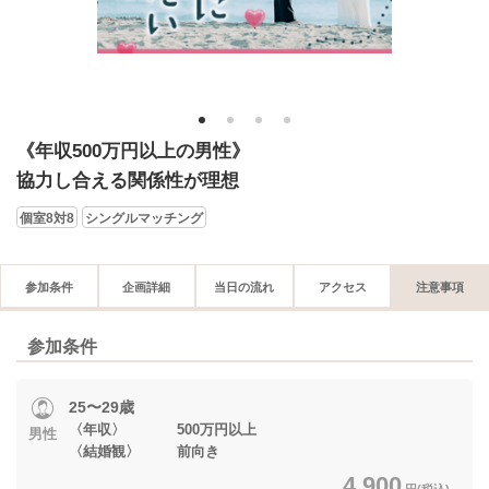
1
2
3
4
《年収500万円以上の男性》
協力し合える関係性が理想
個室8対8
シングルマッチング
参加条件
企画詳細
当日の流れ
アクセス
注意事項
参加条件
25〜29歳
〈年収〉 500万円以上
男性
〈結婚観〉 前向き
4,900
円(税込)