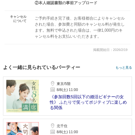
②本人確認書類の事前アップロード
キャンセル
ご予約手続き完了後、お客様都合によりキャンセル
について
された場合、参加費と同額のキャンセル料が発生し
ます。無料で申込された場合は、一律1,000円のキ
ャンセル料をお支払いいただきます。
掲載開始日：2026/2/19
よく一緒に見られているパーティー
もっと見る
東京/5階
8/8(土) 11:00
《参加回数5回以下の婚活ビギナーの女
性》 ふたりで笑ってポジティブに楽しめ
る関係
北千住
8/8(土) 11:00