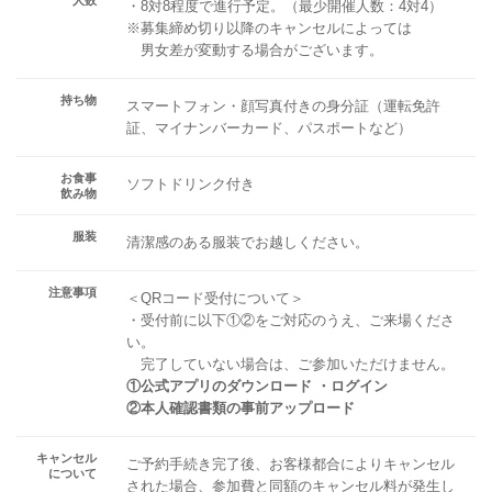
・8対8程度で進行予定。（最少開催人数：4対4）
※募集締め切り以降のキャンセルによっては
男女差が変動する場合がございます。
持ち物
スマートフォン・顔写真付きの身分証（運転免許
証、マイナンバーカード、パスポートなど）
お食事
ソフトドリンク付き
飲み物
服装
清潔感のある服装でお越しください。
注意事項
＜QRコード受付について＞
・受付前に以下①②をご対応のうえ、ご来場くださ
い。
完了していない場合は、ご参加いただけません。
①公式アプリのダウンロード ・ログイン
②本人確認書類の事前アップロード
キャンセル
ご予約手続き完了後、お客様都合によりキャンセル
について
された場合、参加費と同額のキャンセル料が発生し