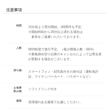
注意事項
時間
15分前より受付開始。1時間半を予定。
※開始時刻から30分以上遅れる場合は
参加をご遠慮いただいております。
人数
8対8程度で進行予定。（最少開催人数：4対4）
※募集締め切り以降のキャンセルによっては男女差
が変動する場合がございます。
持ち物
スマートフォン・顔写真付きの身分証（運転免許
証、マイナンバーカード、パスポートなど）
お食事
ソフトドリンク付き
飲み物
服装
清潔感のある服装でお越しください。