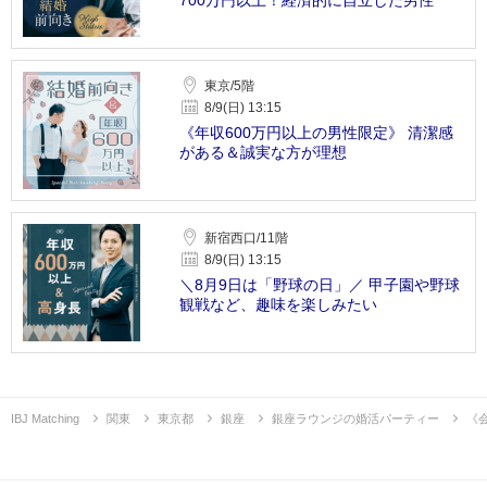
東京/5階
8/9(日) 13:15
《年収600万円以上の男性限定》 清潔感
がある＆誠実な方が理想
新宿西口/11階
8/9(日) 13:15
＼8月9日は「野球の日」／ 甲子園や野球
観戦など、趣味を楽しみたい
IBJ Matching
関東
東京都
銀座
銀座ラウンジの婚活パーティー
《