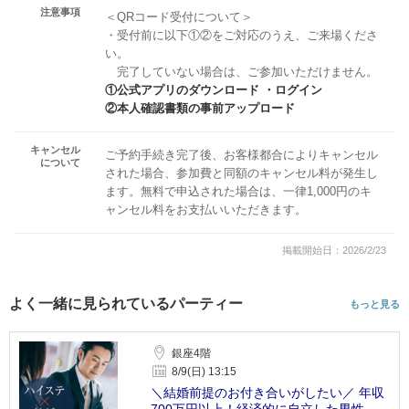
注意事項
＜QRコード受付について＞
・受付前に以下①②をご対応のうえ、ご来場くださ
い。
完了していない場合は、ご参加いただけません。
①公式アプリのダウンロード ・ログイン
②本人確認書類の事前アップロード
キャンセル
ご予約手続き完了後、お客様都合によりキャンセル
について
された場合、参加費と同額のキャンセル料が発生し
ます。無料で申込された場合は、一律1,000円のキ
ャンセル料をお支払いいただきます。
掲載開始日：2026/2/23
よく一緒に見られているパーティー
もっと見る
銀座4階
8/9(日) 13:15
＼結婚前提のお付き合いがしたい／ 年収
700万円以上！経済的に自立した男性