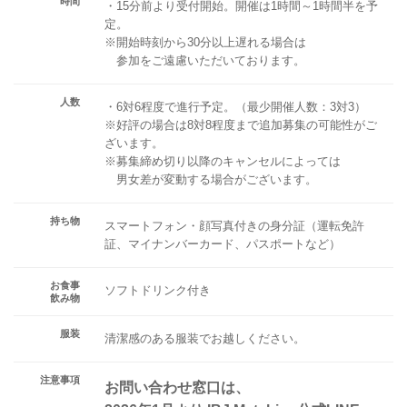
時間
・15分前より受付開始。開催は1時間～1時間半を予
定。
※開始時刻から30分以上遅れる場合は
参加をご遠慮いただいております。
人数
・6対6程度で進行予定。（最少開催人数：3対3）
※好評の場合は8対8程度まで追加募集の可能性がご
ざいます。
※募集締め切り以降のキャンセルによっては
男女差が変動する場合がございます。
持ち物
スマートフォン・顔写真付きの身分証（運転免許
証、マイナンバーカード、パスポートなど）
お食事
ソフトドリンク付き
飲み物
服装
清潔感のある服装でお越しください。
注意事項
お問い合わせ窓口は、