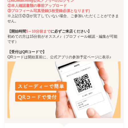
①IBJMatching公式アプリへのログイン
②本人確認書類の事前アップロード
③プロフィール写真登録(1枚登録必須となります)
※上記①②③が完了していない場合、ご参加いただくことができま
せん。
【開始時間
5～10分前まで
に必ずご来店ください】
初めての方は15分前がオススメ♪（プロフィール確認・編集が可能
です）
【受付はQRコードで】
QRコードは開始直前に、公式アプリの参加予定ページに表示♪