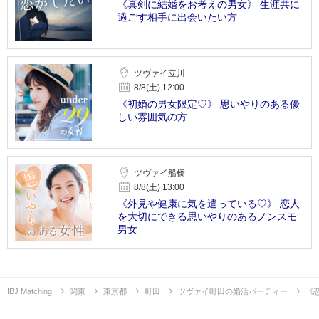
《真剣に結婚をお考えの男女》 生涯共に
過ごす相手に出会いたい方
ツヴァイ立川
8/8(土) 12:00
《初婚の男女限定♡》 思いやりのある優
しい雰囲気の方
ツヴァイ船橋
8/8(土) 13:00
《外見や健康に気を遣っている♡》 恋人
を大切にできる思いやりのあるノンスモ
男女
IBJ Matching
関東
東京都
町田
ツヴァイ町田の婚活パーティー
《