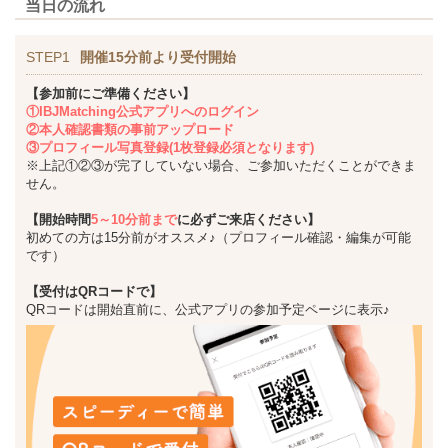
当日の流れ
STEP1
開催15分前より受付開始
【参加前にご準備ください】
①IBJMatching公式アプリへのログイン
②本人確認書類の事前アップロード
③プロフィール写真登録(1枚登録必須となります)
※上記①②③が完了していない場合、ご参加いただくことができま
せん。
【開始時間
5～10分前まで
に必ずご来店ください】
初めての方は15分前がオススメ♪（プロフィール確認・編集が可能
です）
【受付はQRコードで】
QRコードは開始直前に、公式アプリの参加予定ページに表示♪