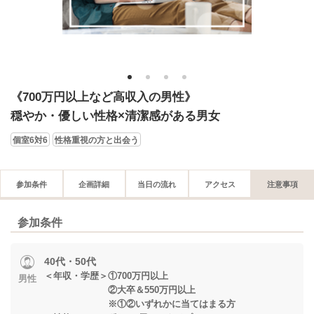
1
2
3
4
《700万円以上など高収入の男性》
穏やか・優しい性格×清潔感がある男女
個室6対6
性格重視の方と出会う
参加条件
企画詳細
当日の流れ
アクセス
注意事項
参加条件
40代・50代
＜年収・学歴＞①700万円以上
男性
②大卒＆550万円以上
※①②いずれかに当てはまる方