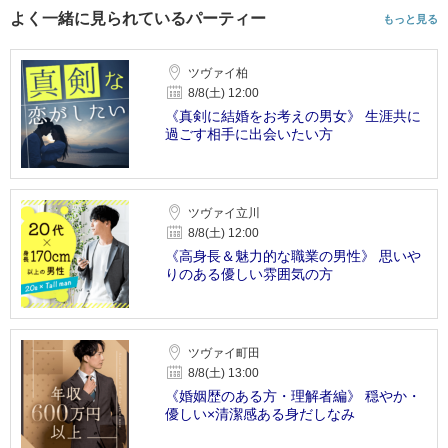
よく一緒に見られているパーティー
もっと見る
ツヴァイ柏
8/8(土) 12:00
《真剣に結婚をお考えの男女》 生涯共に
過ごす相手に出会いたい方
ツヴァイ立川
8/8(土) 12:00
《高身長＆魅力的な職業の男性》 思いや
りのある優しい雰囲気の方
ツヴァイ町田
8/8(土) 13:00
《婚姻歴のある方・理解者編》 穏やか・
優しい×清潔感ある身だしなみ