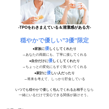
-TPOをわきまえている＆清潔感がある方-
穏やかで優しい”3優”限定
優
●
家族に
しくしてくれたり
→あなたの両親にも、丁寧に接してくれる
優
●
自分だけに
しくしてくれたり
→ちょっとの変化にもすぐ気づいてくれる
優
●
家計に
しい人だったり
→将来を考えて、しっかり貯金している
いつでも穏やかで優しく包んでくれるお相手
となら
一緒にいるだけで安心できる関係が築けそう。