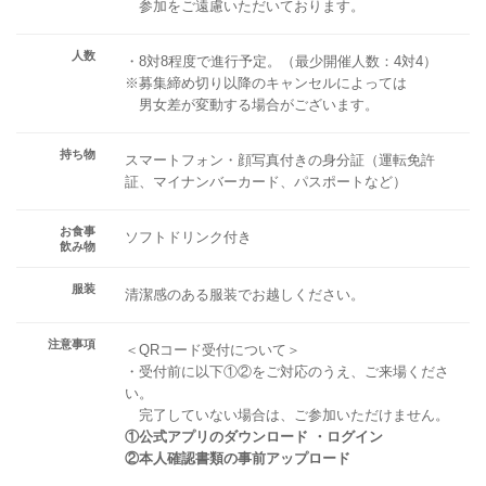
参加をご遠慮いただいております。
人数
・8対8程度で進行予定。（最少開催人数：4対4）
※募集締め切り以降のキャンセルによっては
男女差が変動する場合がございます。
持ち物
スマートフォン・顔写真付きの身分証（運転免許
証、マイナンバーカード、パスポートなど）
お食事
ソフトドリンク付き
飲み物
服装
清潔感のある服装でお越しください。
注意事項
＜QRコード受付について＞
・受付前に以下①②をご対応のうえ、ご来場くださ
い。
完了していない場合は、ご参加いただけません。
①公式アプリのダウンロード ・ログイン
②本人確認書類の事前アップロード