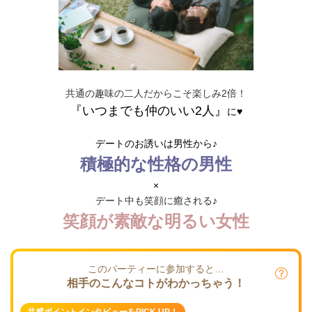
共通の趣味の二人だからこそ楽しみ2倍！
『いつまでも仲のいい2人』
に♥
デートのお誘いは男性から♪
積極的な性格の男性
×
デート中も笑顔に癒される
♪
笑顔が素敵な明るい女性
このパーティーに参加すると…
相手のこんなコトがわかっちゃう！
共感ポイントインタビューをPICK UP！