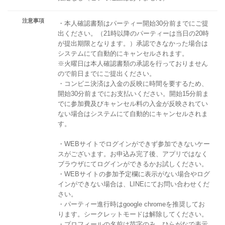
注意事項
・本人確認書類はパーティー開始30分前までにご提
出ください。（21時以降のパーティーは当日の20時
が提出期限となります。）承認できなかった場合は
システムにて自動的にキャンセルされます。
※火曜日は本人確認書類の承認を行っておりません
ので前日までにご提出ください。
・コンビニ決済は入金の反映に時間を要するため、
開始30分前までにお支払いください。開始15分前ま
でに参加費及びキャンセル料の入金が反映されてい
ない場合はシステムにて自動的にキャンセルされま
す。
・WEBサイトでログインができず参加できないケー
スがございます。お申込み完了後、アプリではなく
ブラウザにてログインができるかお試しください。
・WEBサイトの参加予定欄に表示がない場合やログ
インができない場合は、LINEにてお問い合わせくだ
さい。
・パーティー進行時はgoogle chromeを推奨してお
ります。シークレットモードは解除してください。
・プロフィールの名前は苗字のみ、ひらがなで表示