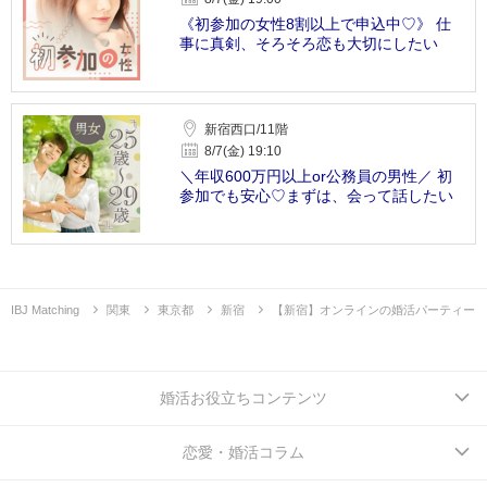
《初参加の女性8割以上で申込中♡》 仕
事に真剣、そろそろ恋も大切にしたい
新宿西口/11階
8/7(金) 19:10
＼年収600万円以上or公務員の男性／ 初
参加でも安心♡まずは、会って話したい
IBJ Matching
関東
東京都
新宿
【新宿】オンラインの婚活パーティー
婚活お役立ちコンテンツ
恋愛・婚活コラム