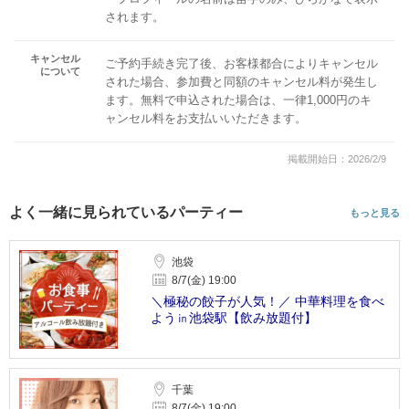
されます。
キャンセル
ご予約手続き完了後、お客様都合によりキャンセル
について
された場合、参加費と同額のキャンセル料が発生し
ます。無料で申込された場合は、一律1,000円のキ
ャンセル料をお支払いいただきます。
掲載開始日：2026/2/9
よく一緒に見られているパーティー
もっと見る
池袋
8/7(金) 19:00
＼極秘の餃子が人気！／ 中華料理を食べ
よう㏌池袋駅【飲み放題付】
千葉
8/7(金) 19:00