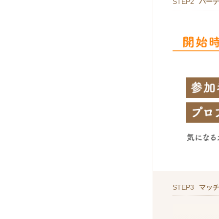
STEP2
パー
STEP3
マッ