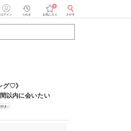
0
ログイン
りれき
お気に入り
さがす
ング♡》
週間以内に会いたい
付き♪