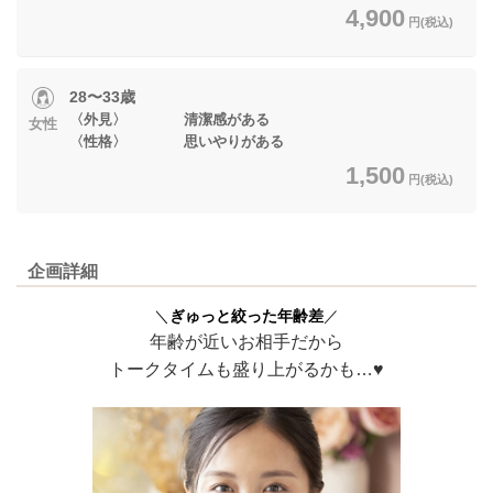
4,900
円(税込)
28〜33歳
〈外見〉 清潔感がある
女性
〈性格〉 思いやりがある
1,500
円(税込)
企画詳細
＼
ぎゅっと絞った年齢差
／
年齢が近いお相手だから
トークタイムも盛り上がるかも…♥