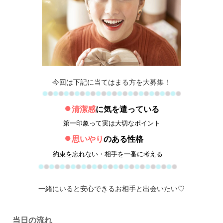
今回は下記に当てはまる方を大募集！
●
清潔感
に気を遣っている
第一印象って実は大切なポイント
●
思いやり
のある性格
約束を忘れない・相手を一番に考える
一緒にいると安心できるお相手と出会いたい♡
当日の流れ