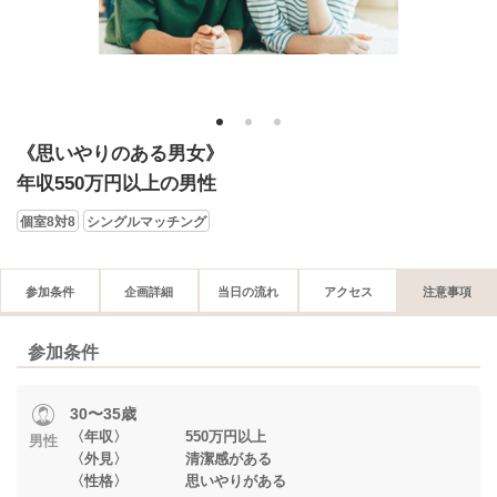
1
2
3
《思いやりのある男女》
年収550万円以上の男性
個室8対8
シングルマッチング
参加条件
企画詳細
当日の流れ
アクセス
注意事項
参加条件
30〜35歳
〈年収〉 550万円以上
男性
〈外見〉 清潔感がある
〈性格〉 思いやりがある