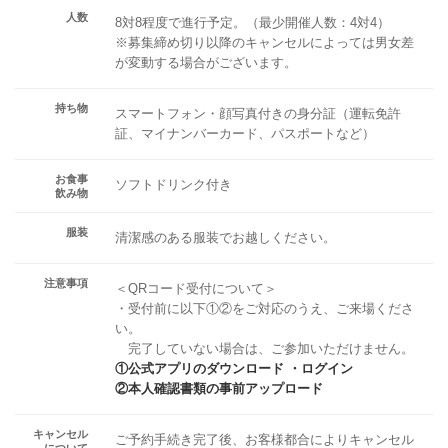
人数
8対8程度で進行予定。（最少開催人数：4対4）
※募集締め切り以降のキャンセルによっては男女差
が変動する場合がございます。
持ち物
スマートフォン・顔写真付きの身分証（運転免許
証、マイナンバーカード、パスポートなど）
お食事
ソフトドリンク付き
飲み物
服装
清潔感のある服装でお越しください。
注意事項
＜QRコード受付について＞
・受付前に以下①②をご対応のうえ、ご来場くださ
い。
完了していない場合は、ご参加いただけません。
①公式アプリのダウンロード ・ログイン
②本人確認書類の事前アップロード
キャンセル
ご予約手続き完了後、お客様都合によりキャンセル
について