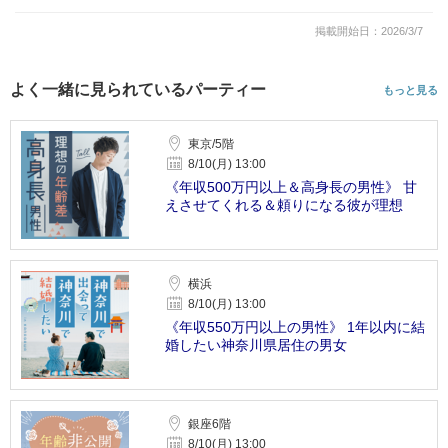
掲載開始日：2026/3/7
よく一緒に見られているパーティー
もっと見る
東京/5階
8/10(月) 13:00
《年収500万円以上＆高身長の男性》 甘
えさせてくれる＆頼りになる彼が理想
横浜
8/10(月) 13:00
《年収550万円以上の男性》 1年以内に結
婚したい神奈川県居住の男女
銀座6階
8/10(月) 13:00