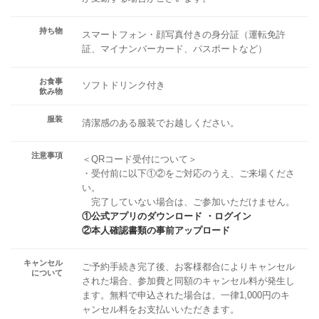
持ち物
スマートフォン・顔写真付きの身分証（運転免許
証、マイナンバーカード、パスポートなど）
お食事
ソフトドリンク付き
飲み物
服装
清潔感のある服装でお越しください。
注意事項
＜QRコード受付について＞
・受付前に以下①②をご対応のうえ、ご来場くださ
い。
完了していない場合は、ご参加いただけません。
①公式アプリのダウンロード ・ログイン
②本人確認書類の事前アップロード
キャンセル
ご予約手続き完了後、お客様都合によりキャンセル
について
された場合、参加費と同額のキャンセル料が発生し
ます。無料で申込された場合は、一律1,000円のキ
ャンセル料をお支払いいただきます。