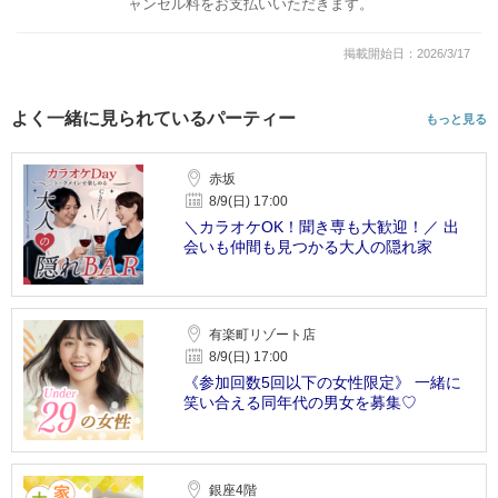
ャンセル料をお支払いいただきます。
掲載開始日：2026/3/17
よく一緒に見られているパーティー
もっと見る
赤坂
8/9(日) 17:00
＼カラオケOK！聞き専も大歓迎！／ 出
会いも仲間も見つかる大人の隠れ家
有楽町リゾート店
8/9(日) 17:00
《参加回数5回以下の女性限定》 一緒に
笑い合える同年代の男女を募集♡
銀座4階