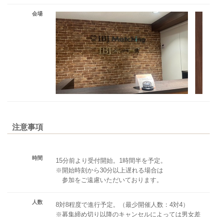
会場
注意事項
時間
15分前より受付開始。1時間半を予定。
※開始時刻から30分以上遅れる場合は
参加をご遠慮いただいております。
人数
8対8程度で進行予定。（最少開催人数：4対4）
※募集締め切り以降のキャンセルによっては男女差