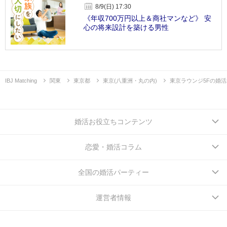
8/9(日) 17:30
《年収700万円以上＆商社マンなど》 安
心の将来設計を築ける男性
IBJ Matching
関東
東京都
東京(八重洲・丸の内)
東京ラウンジ5Fの婚
婚活お役立ちコンテンツ
恋愛・婚活コラム
全国の婚活パーティー
運営者情報