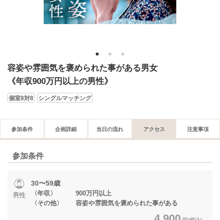
1
2
3
容姿や雰囲気を褒められた事がある男女
《年収900万円以上の男性》
個室8対8
シングルマッチング
参加条件
企画詳細
当日の流れ
アクセス
注意事項
参加条件
30〜59歳
〈年収〉 900万円以上
男性
〈その他〉 容姿や雰囲気を褒められた事がある
4,900
円(税込)