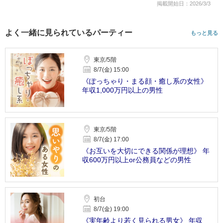
掲載開始日：2026/3/3
よく一緒に見られているパーティー
もっと見る
東京/5階
8/7(金) 15:00
《ぽっちゃり・まる顔・癒し系の女性》
年収1,000万円以上の男性
東京/5階
8/7(金) 17:00
《お互いを大切にできる関係が理想》 年
収600万円以上or公務員などの男性
初台
8/7(金) 19:00
《実年齢より若く見られる男女》 年収