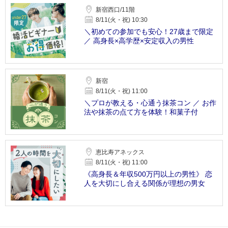
新宿西口/11階
8/11(火・祝) 10:30
＼初めての参加でも安心！27歳まで限定
／ 高身長×高学歴×安定収入の男性
新宿
8/11(火・祝) 11:00
＼プロが教える・心通う抹茶コン ／ お作
法や抹茶の点て方を体験！和菓子付
恵比寿アネックス
8/11(火・祝) 11:00
《高身長＆年収500万円以上の男性》 恋
人を大切にし合える関係が理想の男女