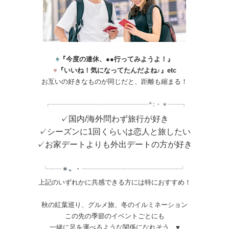
♠
『今度の連休、●●行ってみようよ！』
♥
『いいね！気になってたんだよね♪』etc
お互いの好きなものが同じだと、距離も縮まる！
✓国内/海外問わず旅行が好き
✓シーズンに1回くらいは恋人と旅したい
✓お家デートよりも外出デートの方が好き
上記のいずれかに共感できる方には特におすすめ！
秋の紅葉巡り、グルメ旅、冬のイルミネーション
この先の季節のイベントごとにも
一緒に足を運べるような関係になれそう…♥